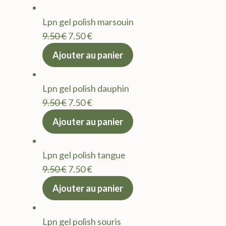
Lpn gel polish marsouin
Le
Le
9.50
€
7.50
€
prix
prix
Ajouter au panier
initial
actuel
était :
est :
Lpn gel polish dauphin
9.50 €.
7.50 €.
Le
Le
9.50
€
7.50
€
prix
prix
Ajouter au panier
initial
actuel
était :
est :
Lpn gel polish tangue
9.50 €.
7.50 €.
Le
Le
9.50
€
7.50
€
prix
prix
Ajouter au panier
initial
actuel
était :
est :
Lpn gel polish souris
9.50 €.
7.50 €.