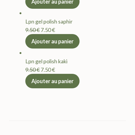
Ajouter au panier
initial
actuel
était :
est :
Lpn gel polish saphir
9.50 €.
7.50 €.
Le
Le
9.50
€
7.50
€
prix
prix
Ajouter au panier
initial
actuel
était :
est :
Lpn gel polish kaki
9.50 €.
7.50 €.
Le
Le
9.50
€
7.50
€
prix
prix
Ajouter au panier
initial
actuel
était :
est :
9.50 €.
7.50 €.