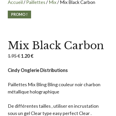
Accueil
/
Paillettes
/
Mix
/ Mix Black Carbon
PROMO !
Mix Black Carbon
Le
Le
1.95
€
1.20
€
prix
prix
Cindy Onglerie Distributions
initial
actuel
était :
est :
Paillettes Mix Bling Bling couleur noir charbon
1.95 €.
1.20 €.
métallique holographique
De différentes tailles , utiliser en incrustation
sous un gel Clear type easy perfect Clear .