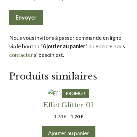
Nous vous invitons à passer commande en ligne
via le bouton “
Ajouter au panier
” ou encore nous
contacter
si besoin est.
Produits similaires
PROMO !
Effet Glitter 01
Le
Le
1.70
€
1.20
€
prix
prix
initial
actuel
Ajouter au panier