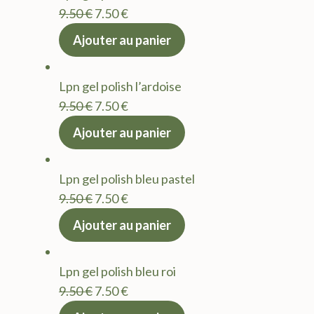
Le
Le
9.50
€
7.50
€
prix
prix
Ajouter au panier
initial
actuel
était :
est :
Lpn gel polish l’ardoise
9.50 €.
7.50 €.
Le
Le
9.50
€
7.50
€
prix
prix
Ajouter au panier
initial
actuel
était :
est :
Lpn gel polish bleu pastel
9.50 €.
7.50 €.
Le
Le
9.50
€
7.50
€
prix
prix
Ajouter au panier
initial
actuel
était :
est :
Lpn gel polish bleu roi
9.50 €.
7.50 €.
Le
Le
9.50
€
7.50
€
prix
prix