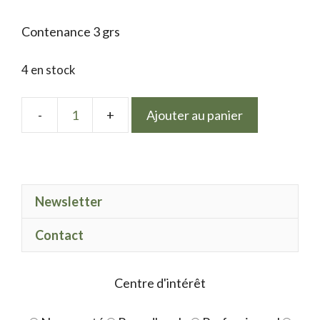
Contenance 3 grs
4 en stock
Ajouter au panier
quantité
de
Mix
Black
Newsletter
Carbon
Contact
Centre d'intérêt