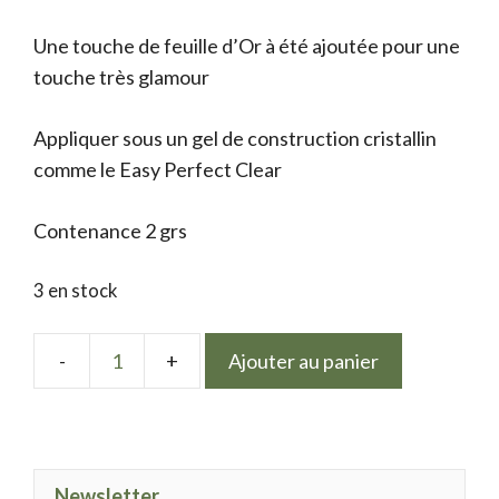
Une touche de feuille d’Or à été ajoutée pour une
touche très glamour
Appliquer sous un gel de construction cristallin
comme le Easy Perfect Clear
Contenance 2 grs
3 en stock
Ajouter au panier
quantité
de
Mix
golden
Newsletter