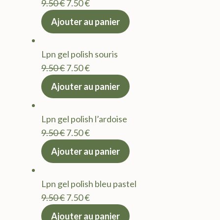
Le
Le
9.50
€
7.50
€
prix
prix
Ajouter au panier
initial
actuel
était :
est :
Lpn gel polish souris
9.50 €.
7.50 €.
Le
Le
9.50
€
7.50
€
prix
prix
Ajouter au panier
initial
actuel
était :
est :
Lpn gel polish l’ardoise
9.50 €.
7.50 €.
Le
Le
9.50
€
7.50
€
prix
prix
Ajouter au panier
initial
actuel
était :
est :
Lpn gel polish bleu pastel
9.50 €.
7.50 €.
Le
Le
9.50
€
7.50
€
prix
prix
Ajouter au panier