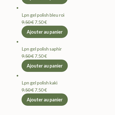
initial
actuel
était :
est :
Lpn gel polish bleu roi
9.50 €.
7.50 €.
Le
Le
9.50
€
7.50
€
prix
prix
Ajouter au panier
initial
actuel
était :
est :
Lpn gel polish saphir
9.50 €.
7.50 €.
Le
Le
9.50
€
7.50
€
prix
prix
Ajouter au panier
initial
actuel
était :
est :
Lpn gel polish kaki
9.50 €.
7.50 €.
Le
Le
9.50
€
7.50
€
prix
prix
Ajouter au panier
initial
actuel
était :
est :