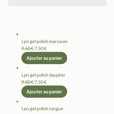
Lpn gel polish marsouin
Le
Le
9.50
€
7.50
€
prix
prix
Ajouter au panier
initial
actuel
était :
est :
Lpn gel polish dauphin
9.50 €.
7.50 €.
Le
Le
9.50
€
7.50
€
prix
prix
Ajouter au panier
initial
actuel
était :
est :
Lpn gel polish tangue
9.50 €.
7.50 €.