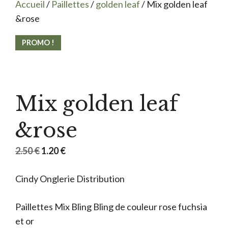
Accueil
/
Paillettes
/
golden leaf
/ Mix golden leaf
&rose
PROMO !
Mix golden leaf
&rose
Le
Le
2.50
€
1.20
€
prix
prix
Cindy Onglerie Distribution
initial
actuel
était :
est :
Paillettes Mix Bling Bling de couleur rose fuchsia
2.50 €.
1.20 €.
et or