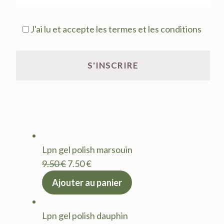
J'ai lu et accepte les termes et les conditions
Lpn gel polish marsouin
Le
Le
9.50
€
7.50
€
prix
prix
Ajouter au panier
initial
actuel
était :
est :
Lpn gel polish dauphin
9.50 €.
7.50 €.