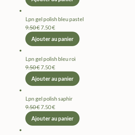
initial
actuel
était :
est :
Lpn gel polish bleu pastel
9.50 €.
7.50 €.
Le
Le
9.50
€
7.50
€
prix
prix
Ajouter au panier
initial
actuel
était :
est :
Lpn gel polish bleu roi
9.50 €.
7.50 €.
Le
Le
9.50
€
7.50
€
prix
prix
Ajouter au panier
initial
actuel
était :
est :
Lpn gel polish saphir
9.50 €.
7.50 €.
Le
Le
9.50
€
7.50
€
prix
prix
Ajouter au panier
initial
actuel
était :
est :