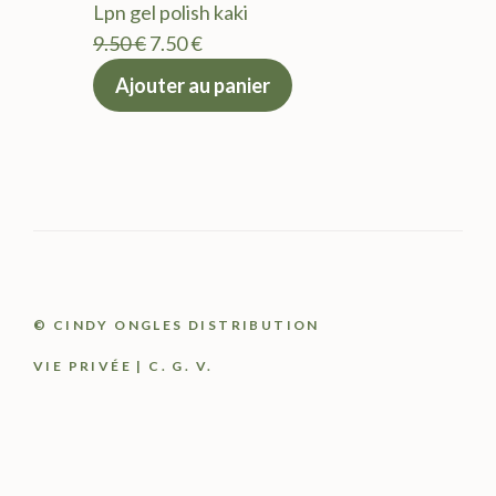
Lpn gel polish kaki
9.50 €.
7.50 €.
Le
Le
9.50
€
7.50
€
prix
prix
Ajouter au panier
initial
actuel
était :
est :
9.50 €.
7.50 €.
© CINDY ONGLES DISTRIBUTION
VIE PRIVÉE
|
C. G. V.