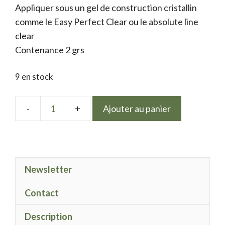
Appliquer sous un gel de construction cristallin
comme le Easy Perfect Clear ou le absolute line
clear
Contenance 2 grs
9 en stock
Ajouter au panier
quantité
de
Mix
golden
Newsletter
leaf
&
Contact
violet
Description