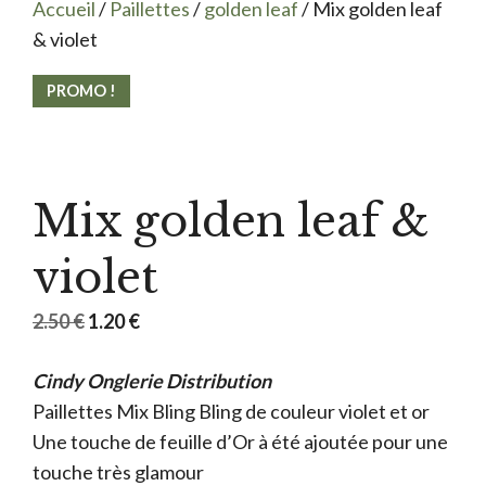
Accueil
/
Paillettes
/
golden leaf
/ Mix golden leaf
& violet
PROMO !
Mix golden leaf &
violet
Le
Le
2.50
€
1.20
€
prix
prix
Cindy Onglerie Distribution
initial
actuel
Paillettes Mix Bling Bling de couleur violet et or
était :
est :
Une touche de feuille d’Or à été ajoutée pour une
2.50 €.
1.20 €.
touche très glamour