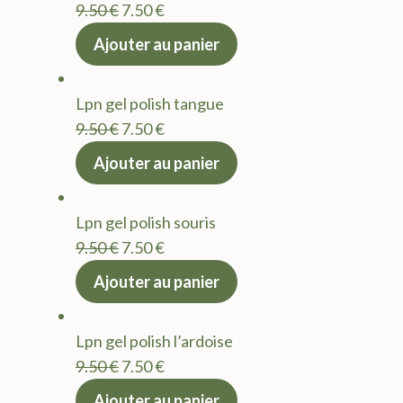
Le
Le
9.50
€
7.50
€
prix
prix
Ajouter au panier
initial
actuel
était :
est :
Lpn gel polish tangue
9.50 €.
7.50 €.
Le
Le
9.50
€
7.50
€
prix
prix
Ajouter au panier
initial
actuel
était :
est :
Lpn gel polish souris
9.50 €.
7.50 €.
Le
Le
9.50
€
7.50
€
prix
prix
Ajouter au panier
initial
actuel
était :
est :
Lpn gel polish l’ardoise
9.50 €.
7.50 €.
Le
Le
9.50
€
7.50
€
prix
prix
Ajouter au panier