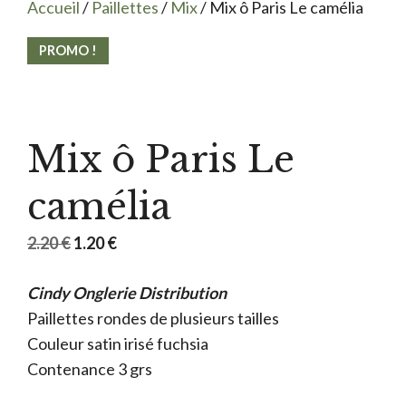
Accueil
/
Paillettes
/
Mix
/ Mix ô Paris Le camélia
PROMO !
Mix ô Paris Le
camélia
Le
Le
2.20
€
1.20
€
prix
prix
Cindy Onglerie Distribution
initial
actuel
Paillettes rondes de plusieurs tailles
était :
est :
Couleur satin irisé fuchsia
2.20 €.
1.20 €.
Contenance 3 grs