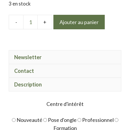
3 en stock
Ajouter au panier
quantité
de
Mix
ô
Newsletter
Paris
Le
Contact
camélia
Description
Centre d'intérêt
Nouveauté
Pose d'ongle
Professionnel
Formation