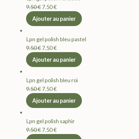
9.50 €.
7.50 €.
Le
Le
9.50
€
7.50
€
prix
prix
Ajouter au panier
initial
actuel
était :
est :
Lpn gel polish bleu pastel
9.50 €.
7.50 €.
Le
Le
9.50
€
7.50
€
prix
prix
Ajouter au panier
initial
actuel
était :
est :
Lpn gel polish bleu roi
9.50 €.
7.50 €.
Le
Le
9.50
€
7.50
€
prix
prix
Ajouter au panier
initial
actuel
était :
est :
Lpn gel polish saphir
9.50 €.
7.50 €.
Le
Le
9.50
€
7.50
€
prix
prix