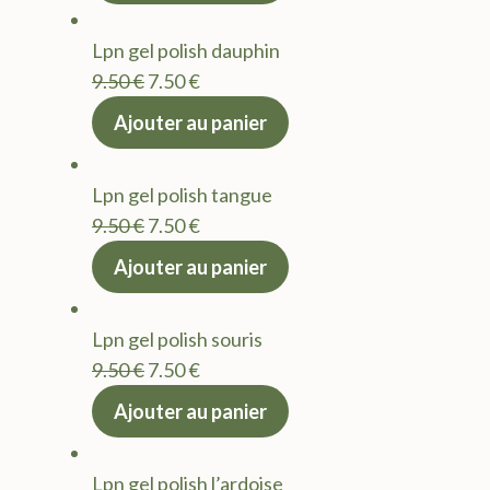
était :
est :
Lpn gel polish dauphin
9.50 €.
7.50 €.
Le
Le
9.50
€
7.50
€
prix
prix
Ajouter au panier
initial
actuel
était :
est :
Lpn gel polish tangue
9.50 €.
7.50 €.
Le
Le
9.50
€
7.50
€
prix
prix
Ajouter au panier
initial
actuel
était :
est :
Lpn gel polish souris
9.50 €.
7.50 €.
Le
Le
9.50
€
7.50
€
prix
prix
Ajouter au panier
initial
actuel
était :
est :
Lpn gel polish l’ardoise