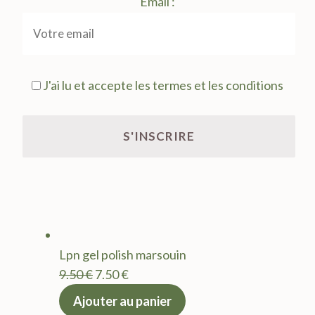
Email :
J'ai lu et accepte les termes et les conditions
Lpn gel polish marsouin
Le
Le
9.50
€
7.50
€
prix
prix
Ajouter au panier
initial
actuel