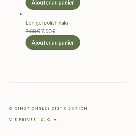
Ajouter au panier
initial
actuel
était :
est :
Lpn gel polish kaki
9.50 €.
7.50 €.
Le
Le
9.50
€
7.50
€
prix
prix
Ajouter au panier
initial
actuel
était :
est :
9.50 €.
7.50 €.
© CINDY ONGLES DISTRIBUTION
VIE PRIVÉE
|
C. G. V.