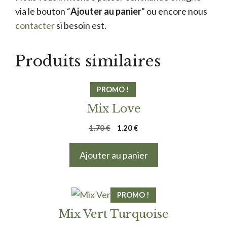
via le bouton “
Ajouter au panier
” ou encore nous
contacter
si besoin est.
Produits similaires
PROMO !
Mix Love
Le
Le
1.70
€
1.20
€
prix
prix
initial
actuel
Ajouter au panier
était :
est :
1.70 €.
1.20 €.
PROMO !
Mix Vert Turquoise