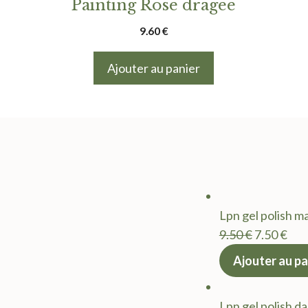
Painting Rose dragee
9.60
€
Ajouter au panier
Lpn gel polish m
Le
Le
9.50
€
7.50
€
prix
prix
Ajouter au pa
initial
act
était :
est 
Lpn gel polish d