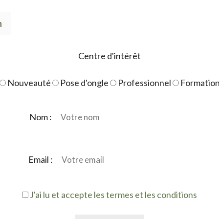
blue
n
sapphire
Centre d'intérêt
Nouveauté
Pose d'ongle
Professionnel
Formatio
Nom :
Email :
J'ai lu et accepte les termes et les conditions