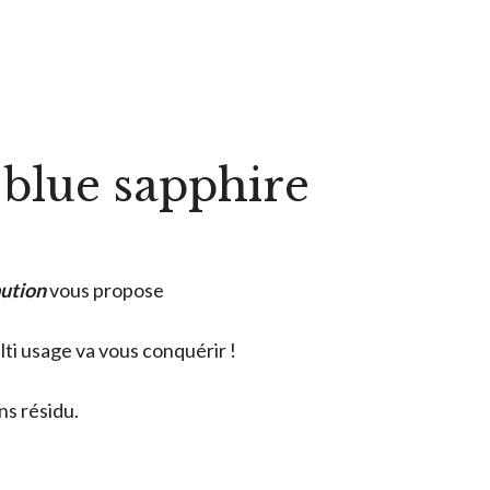
 blue sapphire
bution
vous propose
i usage va vous conquérir !
ns résidu.