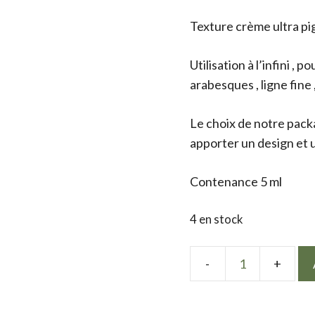
Texture crème ultra p
Utilisation à l’infini , po
arabesques , ligne fine
Le choix de notre packa
apporter un design et u
Contenance 5 ml
4 en stock
quantité
de
Painting