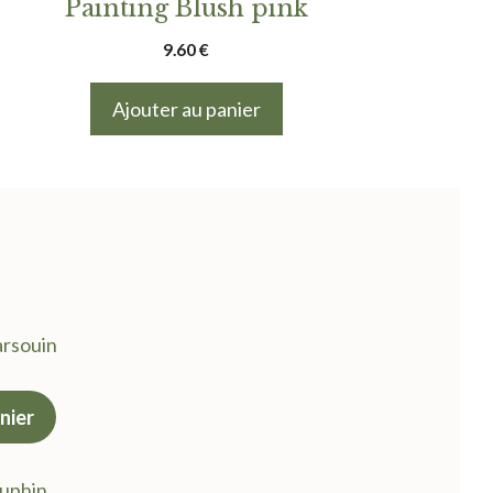
Painting Blush pink
9.60
€
Ajouter au panier
arsouin
nier
uel
:
auphin