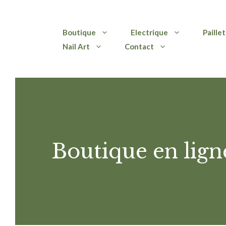
Aller
Boutique
Electrique
Paille
au
Nail Art
Contact
contenu
Boutique en lign