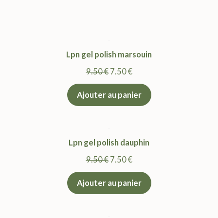
Lpn gel polish marsouin
Le
Le
9.50
€
7.50
€
prix
prix
Ajouter au panier
initial
actuel
était :
est :
9.50 €.
7.50 €.
Lpn gel polish dauphin
Le
Le
9.50
€
7.50
€
prix
prix
Ajouter au panier
initial
actuel
était :
est :
9.50 €.
7.50 €.