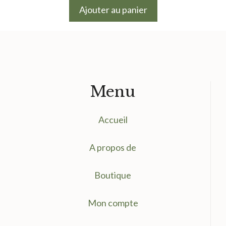
du
Ajouter au panier
produit
Menu
Accueil
A propos de
Boutique
Mon compte