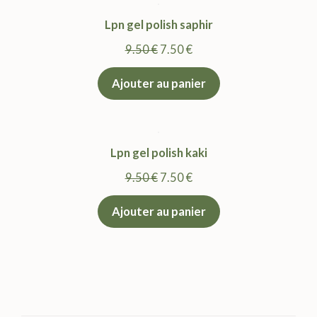
Lpn gel polish saphir
Le
Le
9.50
€
7.50
€
prix
prix
Ajouter au panier
initial
actuel
était :
est :
9.50 €.
7.50 €.
Lpn gel polish kaki
Le
Le
9.50
€
7.50
€
prix
prix
Ajouter au panier
initial
actuel
était :
est :
9.50 €.
7.50 €.