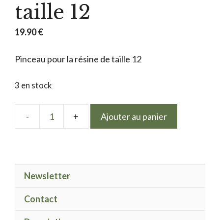
taille 12
19.90
€
Pinceau pour la résine de taille 12
3 en stock
Ajouter au panier
quantité
de
Pinceau
résine
Newsletter
taille
12
Contact