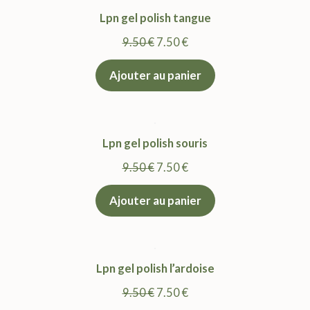
Lpn gel polish tangue
Le
Le
9.50
€
7.50
€
prix
prix
Ajouter au panier
initial
actuel
était :
est :
9.50 €.
7.50 €.
Lpn gel polish souris
Le
Le
9.50
€
7.50
€
prix
prix
Ajouter au panier
initial
actuel
était :
est :
9.50 €.
7.50 €.
Lpn gel polish l’ardoise
Le
Le
9.50
€
7.50
€