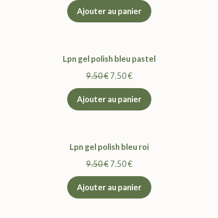
prix
prix
Ajouter au panier
initial
actuel
était :
est :
9.50 €.
7.50 €.
Lpn gel polish bleu pastel
Le
Le
9.50
€
7.50
€
prix
prix
Ajouter au panier
initial
actuel
était :
est :
9.50 €.
7.50 €.
Lpn gel polish bleu roi
Le
Le
9.50
€
7.50
€
prix
prix
Ajouter au panier
initial
actuel
était :
est :
9.50 €.
7.50 €.