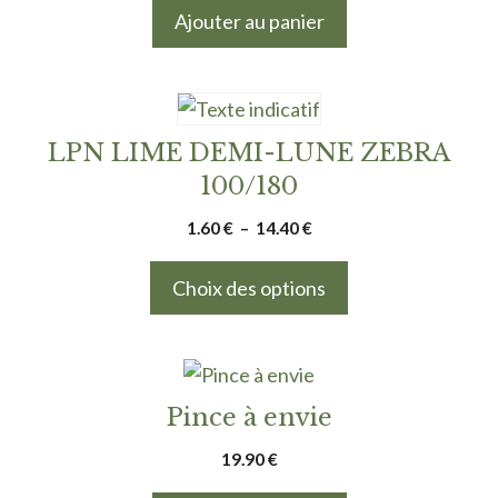
Ajouter au panier
Ce
produit
LPN LIME DEMI-LUNE ZEBRA
a
100/180
plusieurs
Plage
1.60
€
–
14.40
€
variations.
de
Les
prix :
Choix des options
options
1.60 €
peuvent
à
être
14.40 €
choisies
Pince à envie
sur
la
19.90
€
page