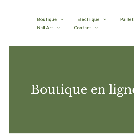
Aller
Boutique
Electrique
Paille
au
Nail Art
Contact
contenu
Boutique en lign