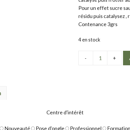
Pour un effet sucre sau
résidu puis catalysez ,
Contenance 3grs
4 en stock
quantité
de
Color
Mermaid
n
Pastel
Green
Centre d'intérêt
Nouveauté
Pose d'ongle
Professionnel
Formatio