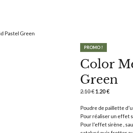
d Pastel Green
PROMO !
Color M
Green
Le
Le
2.10
€
1.20
€
prix
prix
Poudre de paillette d’u
initial
actuel
Pour réaliser un effet 
était :
est :
Pour l’effet sirène , s
2.10 €.
1.20 €.
catalysé puis frotter a