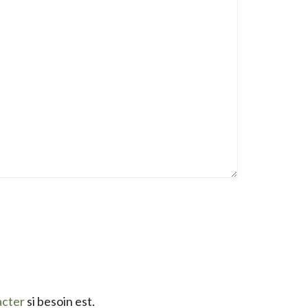
acter
si besoin est.