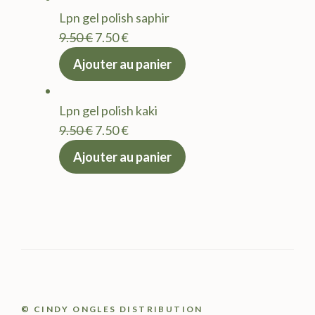
était :
est :
Lpn gel polish saphir
9.50 €.
7.50 €.
Le
Le
9.50
€
7.50
€
prix
prix
Ajouter au panier
initial
actuel
était :
est :
Lpn gel polish kaki
9.50 €.
7.50 €.
Le
Le
9.50
€
7.50
€
prix
prix
Ajouter au panier
initial
actuel
était :
est :
9.50 €.
7.50 €.
© CINDY ONGLES DISTRIBUTION