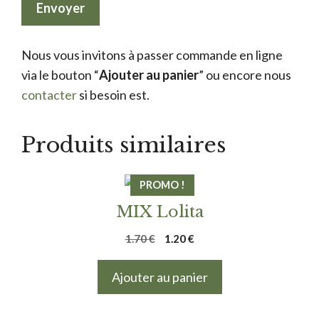
Nous vous invitons à passer commande en ligne
via le bouton “
Ajouter au panier
” ou encore nous
contacter
si besoin est.
Produits similaires
PROMO !
MIX Lolita
Le
Le
1.70
€
1.20
€
prix
prix
initial
actuel
Ajouter au panier
était :
est :
1.70 €.
1.20 €.