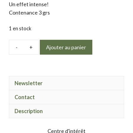
Un effet intense!
Contenance 3 grs
1 en stock
Ajouter au panier
quantité
de
Electric
Spark
Newsletter
féerie
Contact
Description
Centre d'intérêt