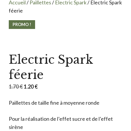
Accueil
/
Paillettes
/
Electric Spark
/ Electric Spark
féerie
PROMO !
Electric Spark
féerie
Le
Le
1.70
€
1.20
€
prix
prix
Paillettes de taille fine à moyenne ronde
initial
actuel
était :
est :
Pour la réalisation de l’effet sucre et de l’effet
1.70 €.
1.20 €.
sirène