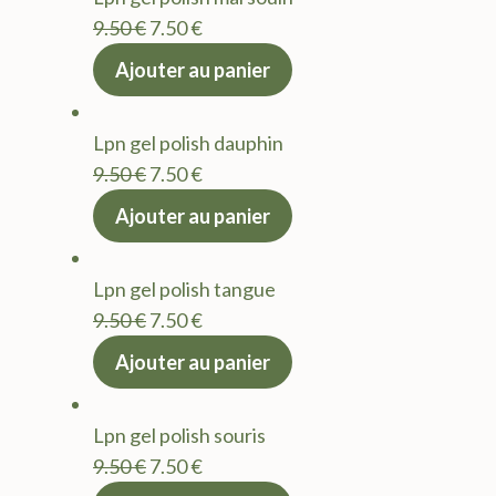
Le
Le
9.50
€
7.50
€
prix
prix
Ajouter au panier
initial
actuel
était :
est :
Lpn gel polish dauphin
9.50 €.
7.50 €.
Le
Le
9.50
€
7.50
€
prix
prix
Ajouter au panier
initial
actuel
était :
est :
Lpn gel polish tangue
9.50 €.
7.50 €.
Le
Le
9.50
€
7.50
€
prix
prix
Ajouter au panier
initial
actuel
était :
est :
Lpn gel polish souris
9.50 €.
7.50 €.
Le
Le
9.50
€
7.50
€