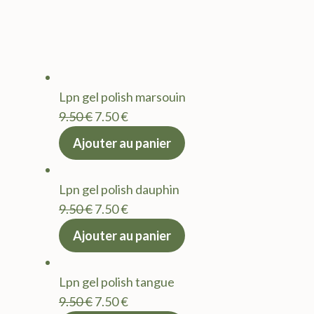
Lpn gel polish marsouin
Le
Le
9.50
€
7.50
€
prix
prix
Ajouter au panier
initial
actuel
était :
est :
Lpn gel polish dauphin
9.50 €.
7.50 €.
Le
Le
9.50
€
7.50
€
prix
prix
Ajouter au panier
initial
actuel
était :
est :
Lpn gel polish tangue
9.50 €.
7.50 €.
Le
Le
9.50
€
7.50
€