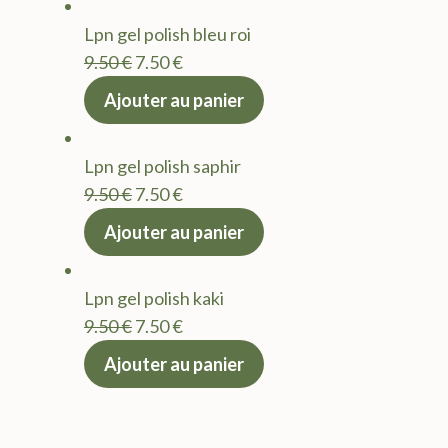
était :
est :
Lpn gel polish bleu roi
9.50 €.
7.50 €.
Le
Le
9.50
€
7.50
€
prix
prix
Ajouter au panier
initial
actuel
était :
est :
Lpn gel polish saphir
9.50 €.
7.50 €.
Le
Le
9.50
€
7.50
€
prix
prix
Ajouter au panier
initial
actuel
était :
est :
Lpn gel polish kaki
9.50 €.
7.50 €.
Le
Le
9.50
€
7.50
€
prix
prix
Ajouter au panier
initial
actuel
était :
est :
9.50 €.
7.50 €.