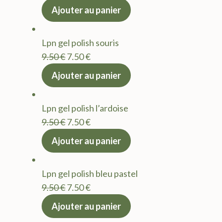
prix
prix
Ajouter au panier
initial
actuel
était :
est :
Lpn gel polish souris
9.50 €.
7.50 €.
Le
Le
9.50
€
7.50
€
prix
prix
Ajouter au panier
initial
actuel
était :
est :
Lpn gel polish l’ardoise
9.50 €.
7.50 €.
Le
Le
9.50
€
7.50
€
prix
prix
Ajouter au panier
initial
actuel
était :
est :
Lpn gel polish bleu pastel
9.50 €.
7.50 €.
Le
Le
9.50
€
7.50
€
prix
prix
Ajouter au panier
initial
actuel