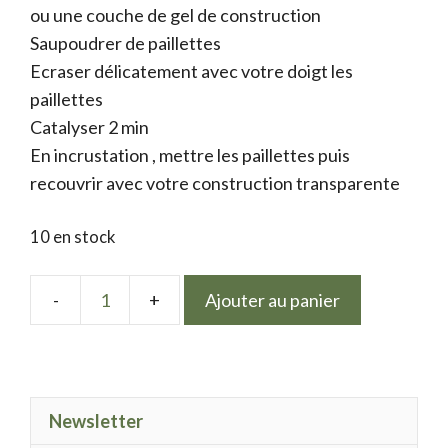
ou une couche de gel de construction
Saupoudrer de paillettes
Ecraser délicatement avec votre doigt les
paillettes
Catalyser 2 min
En incrustation , mettre les paillettes puis
recouvrir avec votre construction transparente
10 en stock
Ajouter au panier
quantité
de
Electric
Spark
Newsletter
Mandarin