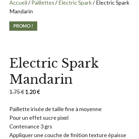
Accueil
/
Paillettes
/
Electric Spark
/ Electric Spark
Mandarin
PROMO !
Electric Spark
Mandarin
Le
Le
1.75
€
1.20
€
prix
prix
Paillette irisée de taille fine à moyenne
initial
actuel
Pour un effet sucre pixel
était :
est :
Contenance 3 grs
1.75 €.
1.20 €.
Appliquer une couche de finition texture épaisse