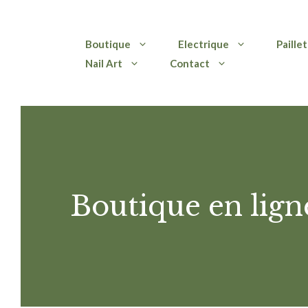
Aller
Boutique
Electrique
Paille
au
Nail Art
Contact
contenu
Boutique en lign