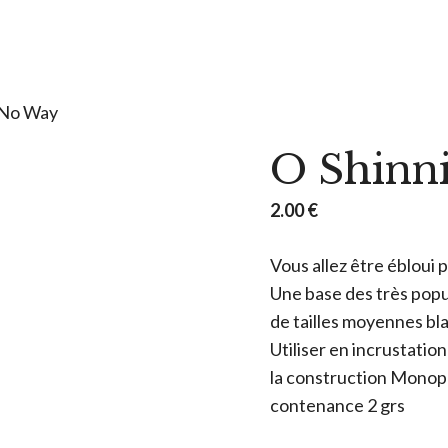
 No Way
O Shinn
2.00
€
Vous allez être ébloui p
Une base des très popu
de tailles moyennes bla
Utiliser en incrustation
la construction Monop
contenance 2 grs