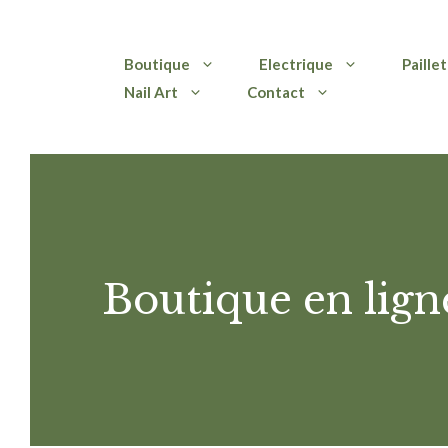
Aller
Boutique
Electrique
Paille
au
Nail Art
Contact
contenu
Boutique en lign