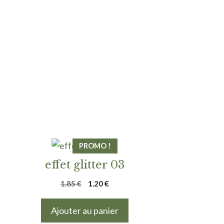
PROMO !
effet glitter 03
Le
Le
1.85
€
1.20
€
prix
prix
initial
actuel
Ajouter au panier
était :
est :