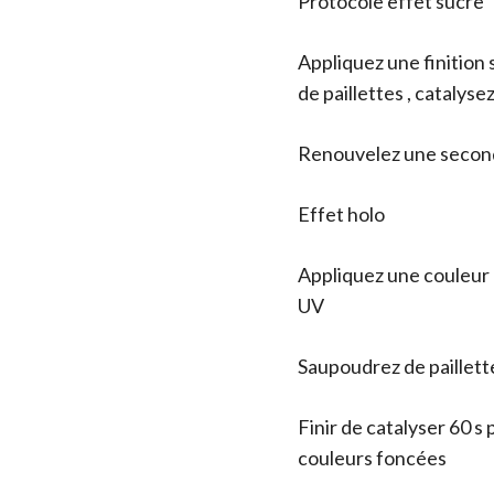
Protocole effet sucre
Appliquez une finition
de paillettes , catalyse
Renouvelez une second
Effet holo
Appliquez une couleur 
UV
Saupoudrez de paillette
Finir de catalyser 60 s 
couleurs foncées