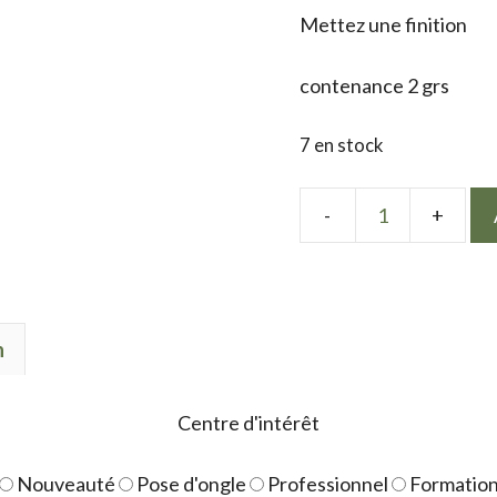
Mettez une finition
contenance 2 grs
7 en stock
quantité
de
Paillettes
Holofine
n
13
Centre d'intérêt
Nouveauté
Pose d'ongle
Professionnel
Formatio