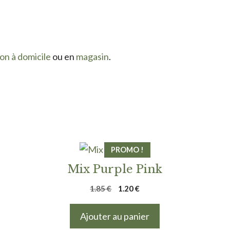
son à domicile
ou en
magasin
.
PROMO !
Mix Purple Pink
Le
Le
1.85
€
1.20
€
prix
prix
initial
actuel
Ajouter au panier
était :
est :