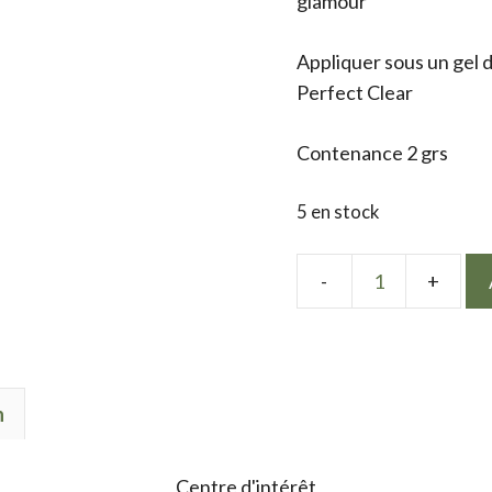
glamour
Appliquer sous un gel d
Perfect Clear
Contenance 2 grs
5 en stock
quantité
de
Mix
golden
n
leaf
&
fuchsia
Centre d'intérêt