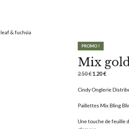
leaf & fuchsia
PROMO !
Mix gold
Le
Le
2.50
€
1.20
€
prix
prix
Cindy Onglerie Distrib
initial
actuel
était :
est :
Paillettes Mix Bling Bl
2.50 €.
1.20 €.
Une touche de feuille 