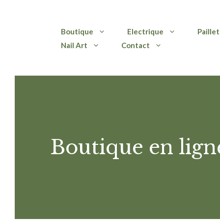
Aller
Boutique
Electrique
Paille
au
Nail Art
Contact
contenu
Boutique en lign